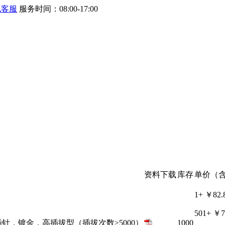
线客服
服务时间：08:00-17:00
资料下载
库存
单价（含
1+
￥82.
501+
￥7
接插针，镀金，高插拔型（插拔次数≥5000）
1000