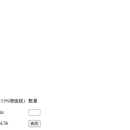
13%增值税）
数量
84
4.56