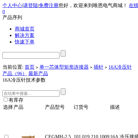
个人中心
|
请登陆
|
免费注册
您好，欢迎来到唯恩电气商城！
在
0
产品序列
商城首页
解决方案
快速下单
当前位置:
首页
单一芯体型矩形连接器
插针
16A冷压针
>
>
>
产品（96）
最新产品
16A冷压针技术参数
有库存
选择
产品
产品型号
订货号
描述
CEGMH-2.5
101 019 210 1009
16A 冷压