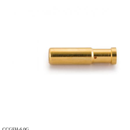
CCGFH-6.0G