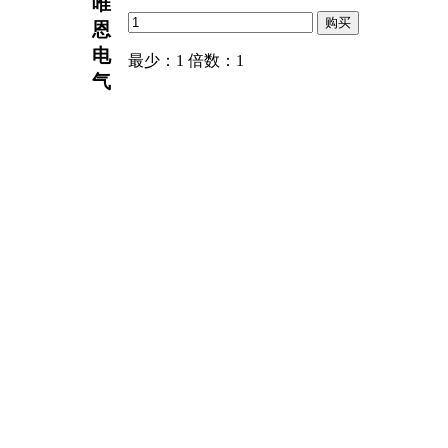
唯
恩
电
最少：1 倍数：1
气