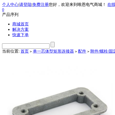
个人中心
|
请登陆
|
免费注册
您好，欢迎来到唯恩电气商城！
在
0
产品序列
商城首页
解决方案
快速下单
当前位置:
首页
单一芯体型矩形连接器
配件
附件/螺栓/固
>
>
>