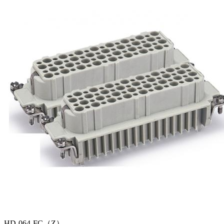
HD-064-FC（Z）