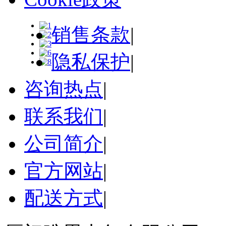
销售条款
|
隐私保护
|
咨询热点
|
联系我们
|
公司简介
|
官方网站
|
配送方式
|