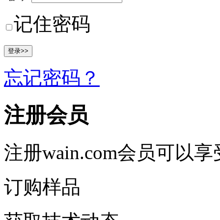
记住密码
忘记密码？
注册会员
注册wain.com会员可以享
订购样品