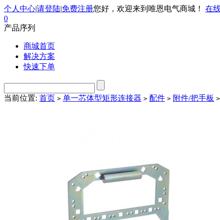
个人中心
|
请登陆
|
免费注册
您好，欢迎来到唯恩电气商城！
在
0
产品序列
商城首页
解决方案
快速下单
当前位置:
首页
单一芯体型矩形连接器
配件
附件/把手板
>
>
>
>