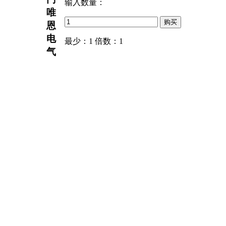
输入数量：
唯
恩
电
最少：1 倍数：1
气