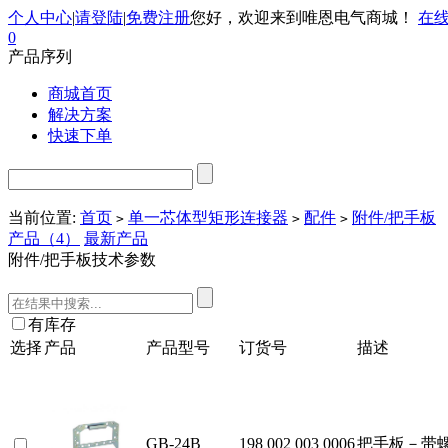
个人中心
|
请登陆
|
免费注册
您好，欢迎来到唯恩电气商城！
在
0
产品序列
商城首页
解决方案
快速下单
当前位置:
首页
单一芯体型矩形连接器
配件
附件/把手板
>
>
>
产品（4）
最新产品
附件/把手板技术参数
有库存
选择
产品
产品型号
订货号
描述
GB-24B
198 002 003 0006
把手板－带